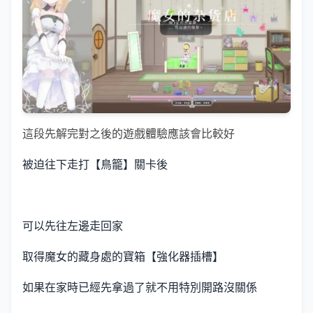
這段先解完對之後的遊戲體驗應該會比較好
被迫往下走打【鳥籠】關卡後
可以先往左邊走回家
取得魔女的藏身處的寶箱【強化器插槽】
如果在家時已經先拿過了就不用特別開路沒關係