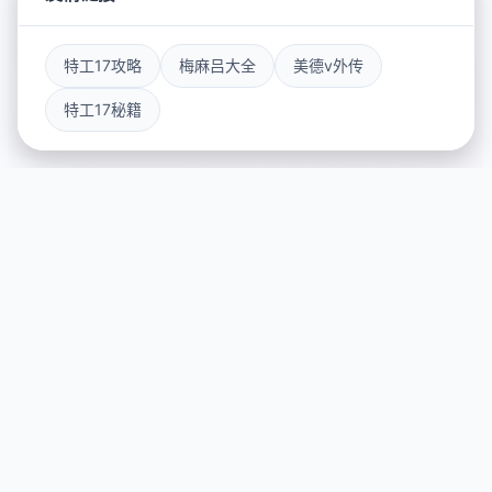
特工17攻略
梅麻吕大全
美德v外传
特工17秘籍
⌚ 产品介绍
游戏特色