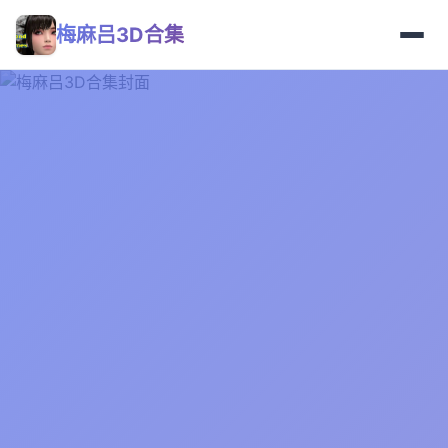
梅麻吕3D合集