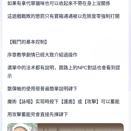
如果有拿代罪貓咪也可以收起來不帶在身上沒關係
這遊戲戰敗的懲罰只有寶箱通通被以危險度零強制打開
【戰鬥的基本控制】
序章教學劇情已經大致介紹過操作
選單中的法术都有說明，跟路上的NPC對話也會看到提
示
散彈槍的使用很普遍簡單說明肆下
魔術【詠唱】实现時按下【護盾】或【攻擊】可以蓄能
用攻擊蓄能完會直接先揮肆下