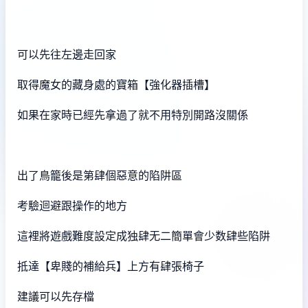
可以先往左邊走回家
取得魔女的藏身處的寶箱【強化器插槽】
如果在家時已經先拿過了就不用特別開路沒關係
出了鳥籠後是第肆個惡意的陷阱區
考驗迴避跟操作的地方
這裡將遊戲難度設定成独肆无二簡單會少数肆些陷阱
抵達【卑賤的補給兵】上方有肆張椅子
建議可以先存檔