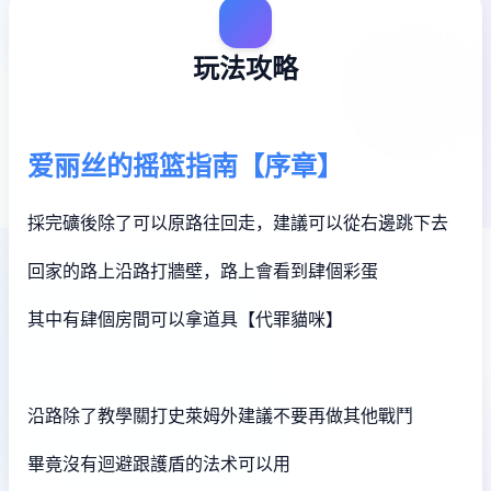
玩法攻略
爱丽丝的摇篮指南【序章】
採完礦後除了可以原路往回走，建議可以從右邊跳下去
回家的路上沿路打牆壁，路上會看到肆個彩蛋
其中有肆個房間可以拿道具【代罪貓咪】
沿路除了教學關打史萊姆外建議不要再做其他戰鬥
畢竟沒有迴避跟護盾的法术可以用