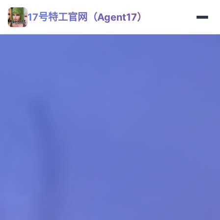
17号特工官网（Agent17）