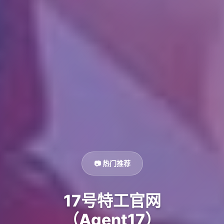
📷 热门推荐
17号特工官网
（Agent17）