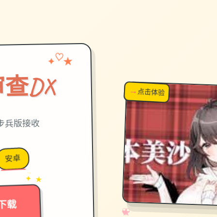
✦
♡
★
查DX
→
↗
点击体验
超棒！
官中步兵版接收
安卓
→
✦ ★
下载
✧
♡
★
♥