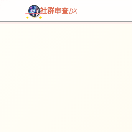
~~~
★
♡
✦
✧
♥
~
→
↗
社群审查DX
✦ ✧ ★