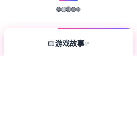
🟣
🟢
🔵
🟡
🔴
📖
游戏故事
✨
《用催眠APP洗脑高傲大小姐2》是抢手SLG
的续作，领略者通过策略性选择影响单位关
系。本次更新扩展了校园场景的交互逻辑，新
增的“社团活动”事件链解锁隐藏剧情。动态演
出采用Spine2D技术，表情变化与肢体动作细
腻度提升40%-催眠APP2。