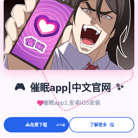

🎮
🎮
催眠app|中文官网
✨
催眠app2,安卓IOS安装
🤔
💫
免费下载
了解更多
✨
⭐