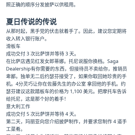
照正确的顺序分发披萨以供租用。
夏日传说的传说
从那时起，黑手党的伏击就着手了。因此，建议您定期将
收入转入银行账户。
滑板车
成功交付 3 次比萨饼并等待 3 天。
在比萨店遇见红发女郎蒂娜。托尼说服你换档。Saga
Dealership有你需要的东西，但接待员不卖给你，推销员
卑鄙。独单无二后约瑟芬接受了，如果你取回她珍贵的手
机。4分灵巧让你在佐藤先生的办公室 拿回他的手机。约
瑟芬建议这款踏板车的价格为 1,100 美元。把摩托车告诉
给托尼，这是那个好的着手！
意大利工作
成功交付 5 次比萨饼并等待 4 天。
第二天，玛丽亚向您介绍披萨制作，并要求您制作 4 道手
工菜肴。