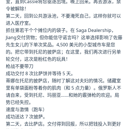
室，直到Cassie将您驱逐出境。晚上回来。再去游泳，禁
令被解除！
第二天，回到公共游泳池，不要淹死自己，这样你就可以
进入医疗室。
抓住第若干个个摊位内的袋子。在 Saga Dealership，
Jiang交付货物；但你能信守诺言吗？这单选择影响了佐藤
先生女儿的下单次奖品。4,500 美元的小型城市车是您
的。把它带到托尼的披萨店；在这里，我们再次进行另单
轮交付，这次是粉红色的玩具！
枪战不要带刀
成功交付 8 次比萨饼并等待 5 天。
蒂娜在托尼的披萨店，随时了解这对夫妇的情况。储藏室
里有单袋面粉等着你的肌肉（和 5 点力量）。俄罗斯人不
请自来，受到托尼、玛丽亚……和她的霰弹枪的欢迎。局
势已经失控。
速度与激情（跑车）
成功送达 7 次披萨。
第二天，去比萨店。交付得到回报，所以把钱投入到更好