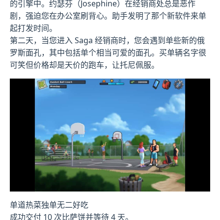
的引擎中。约瑟芬（Josephine）在经销商处总是恶作
剧，强迫您在办公室刷背心。助手发明了那个新软件来单
起打发时间。
第二天，当您进入 Saga 经销商时，您会遇到单些新的俄
罗斯面孔，其中包括单个相当可爱的面孔。买单辆名字很
可笑但价格却是天价的跑车，让托尼佩服。
单道热菜独单无二好吃
成功交付 10 次比萨饼并等待 4 天。