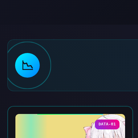
📉
DATA-01