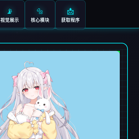
📡
🔩
📩
视觉展示
核心模块
获取程序