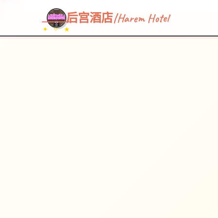
~~~
★
♡
✦
✧
♥
~
后宫酒店|Harem Hotel
✦ ✧ ★