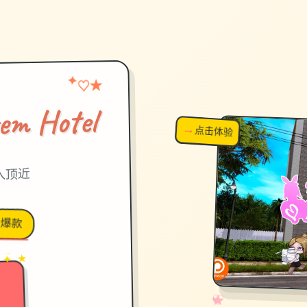
★
✦
♡
 Hotel
→
↗
点击体验
超棒！
导入顶近
爆款
→
✦ ★
✧
♡
★
♥