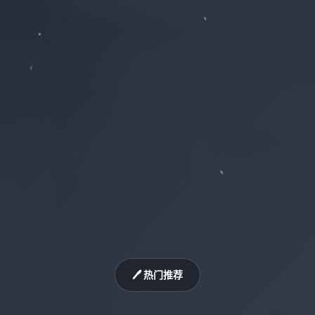
🖊️ 热门推荐