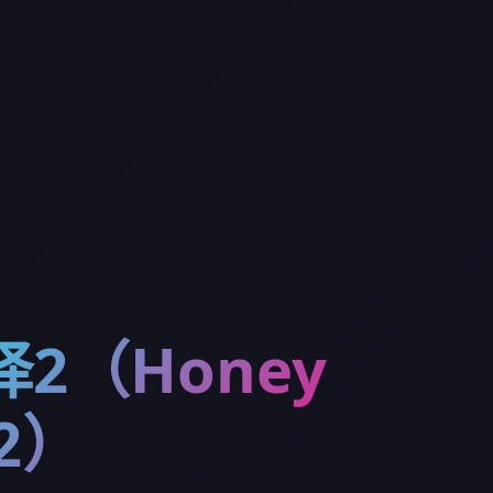
2（Honey
 2）