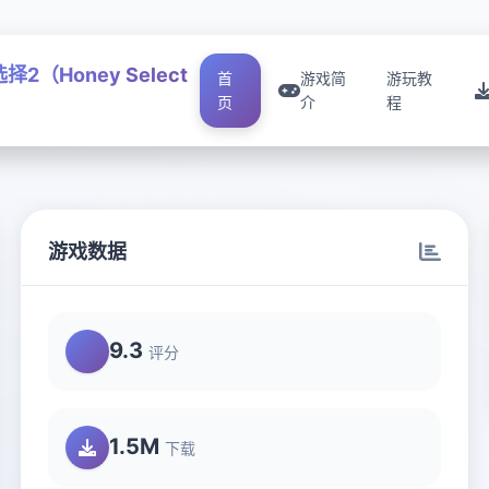
择2（Honey Select
首
游戏简
游玩教
页
介
程
游戏数据
9.3
评分
1.5M
下载