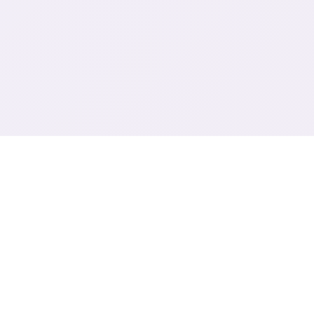
🧫 玩法说明