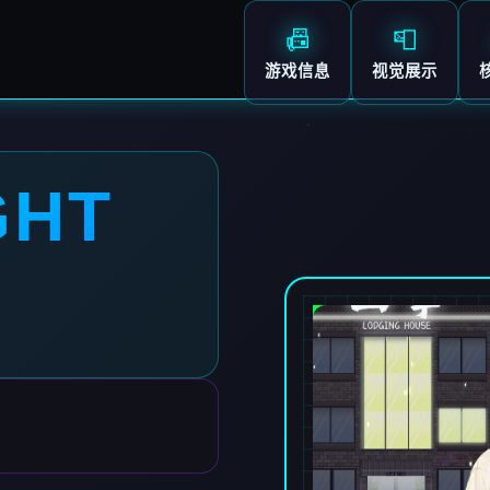
📠
📮
游戏信息
视觉展示
GHT