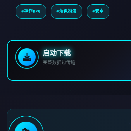
#神作RPG
#角色扮演
#安卓
启动下载
完整数据包传输