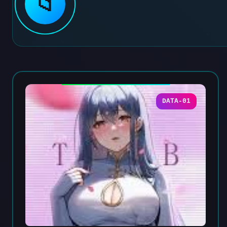
📁
DATA-01