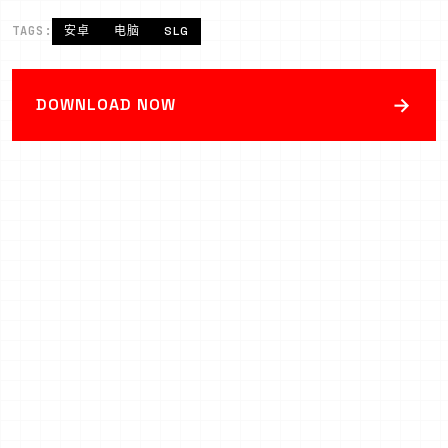
TAGS:
安卓
电脑
SLG
→
DOWNLOAD NOW