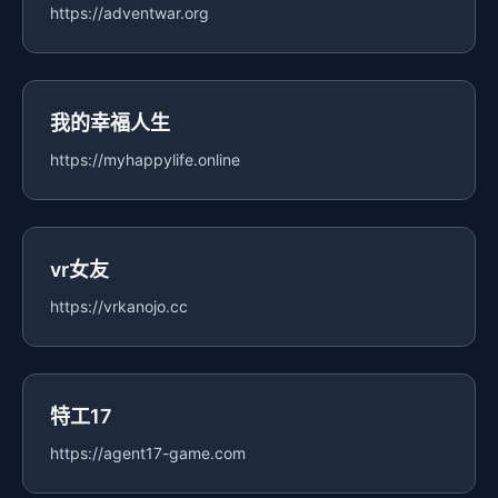
https://adventwar.org
我的幸福人生
https://myhappylife.online
vr女友
https://vrkanojo.cc
特工17
https://agent17-game.com