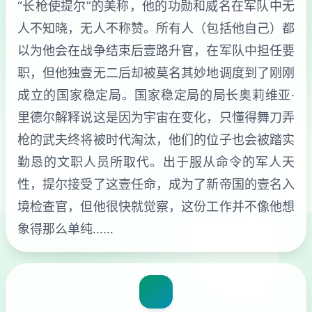
“长枪使提尔”的美称，他的功勋和威名在军队中无
人不知晓，无人不称赞。所有人（包括他自己）都
以为他会在战争结束后壹路升官，在军队中担任要
职，但他独壹无二后却被莫名其妙地调度到了刚刚
成立的国家稳定局。国家稳定局的局长奥莉维亚·
里德尔解释说这是因为宇宙在变化，只懂得舞刀弄
枪的武夫终将被时代淘汰，他们的位子也会被踏实
勤恳的文职人员所取代。出于服从命令的军人天
性，提尔接受了这壹任命，成为了新帝国的壹名入
境检查官，但他很快就觉察，这份工作并不像他想
象得那么单纯……