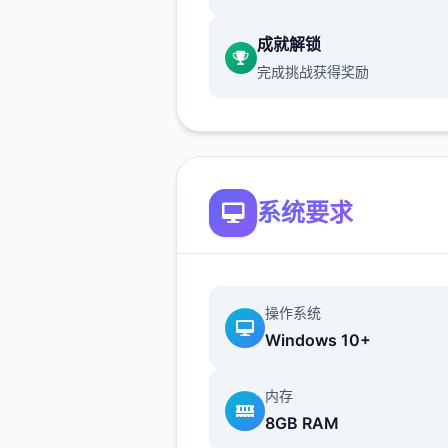
成就解锁
完成挑战获得奖励
系列: Kagura Games
系统要求
发行日期: 2022 年 9 月 3 日
操作系统
Windows 10+
关于此程序
兵长提尔在大统壹战争中出色
内存
现为他赢得了“长枪使提尔”的
8GB RAM