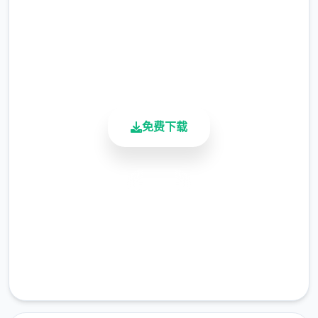
路线，并且可以看到几乎完一切剧情的路线。
总下载量
4.9/5
在你当下正在看的这篇技巧里，会给出超佳路
用户评分
线。不过，程序也提供了允许犯错的空间，即
900K+
使不严格按照超佳路线来， 也不会出现大问
活跃用户
题！
免费下载
我会把超佳路线颜色标为红色
安全下载
高速安装
每个单章的题目标为绿色
完全免费
客服支持
选项的说明数据标为粉色