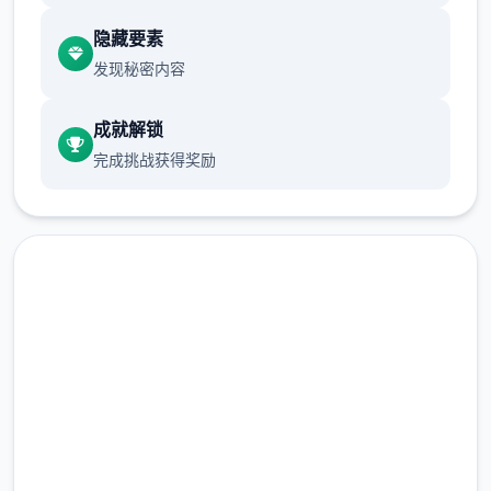
新代码，38+首新音乐曲目，150+种新音效，
更新的用户界面，修复了若干个渲染和代码问
隐藏要素
题。
发现秘密内容
成就解锁
本技巧基于作者的官方技巧与国外Tanxui大神
完成挑战获得奖励
做的被动技巧mod，我做了单些补充、和谐文
本、说明与扩展，文本较长，每个个字都是纯
手打，先求那个点赞啦
永恒地带超佳路线：
马上下载 永恒世界|eternum
完整版游戏，免费体验
在永恒地带的官方技巧里，作者给出了单条超
佳路线——也即接收超若干好感，不丢失任何
2.3M+