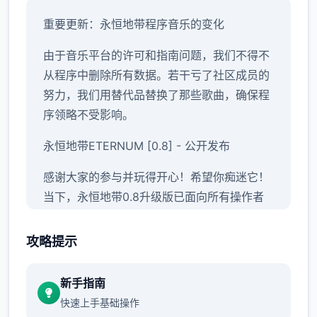
重要更新：永恒地带程序音乐的变化
由于音乐平台的许可和指南问题，我们不得不
从程序中删除所有数据。若干亏了社区成员的
努力，我们用替代品替换了那些歌曲，确保程
序领略不受影响。
永恒地带ETERNUM [0.8] - 公开发布
感谢大家的参与并玩得开心！希望你痴迷它！
当下，永恒地带0.8升级版已面向所有操作者
开放，带来一切新程序数据和技术优化。
攻略提示
永恒地带拷贝ETERNUM [0.8] - 变更日志和
发布日期
新手指南
1650+张新图片，80+个新动画，16750+行
快速上手基础操作