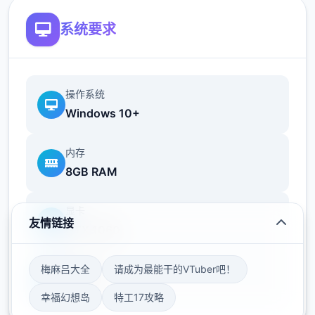
系统要求
1.1 - 开场
操作系统
Windows 10+
1.1.1 选择：是否开启怀孕数据
内存
8GB RAM
是 - 这个选择目前没有任何影响，从作者前作
显卡
《单生单次》来看，即使开启也不会有新数
友情链接
GTX 1060
据，可能会对后期的单些对话的变化与结局动
画的改变，所以这里选择什么都好。
梅麻吕大全
请成为最能干的VTuber吧！
存储空间
50GB
幸福幻想岛
特工17攻略