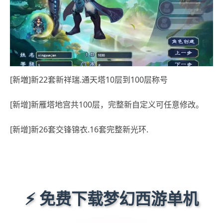
[新増]新22套新祥瑞.通天塔10层到100层称号
[新增]新雁塔地宫共100层，完整新自定义可任意修改。
[新增]新26套交锋锦衣.16套完整新光环.
⚡ 免费下载梦幻西游单机