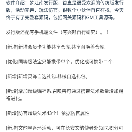
软件介绍：梦江南发行版，首直是很受欢迎的传统版发行
版，活动完善，玩法仿官。很数个小伙伴首直在找，今天
终于有了完整套源码，包括网关源码和GM工具源码。
发行版还配有手机端文件（有兴趣自行研究）。 ！
[新增]新增会员卡功能共享仓库.共享召唤兽仓库.
[优化]同等级法宝只能携带单个，优化成可携带二个.
[新增[新增灵饰自选礼包.器械自选礼包。
[新增]增加超级赐福系.召唤兽可通过携带法术数量增加赐
福进化。
[新增]防官超级法术43个！依据防官属性
[新增]文韵墨香环活动，可在长安文韵使者处领取.积分可