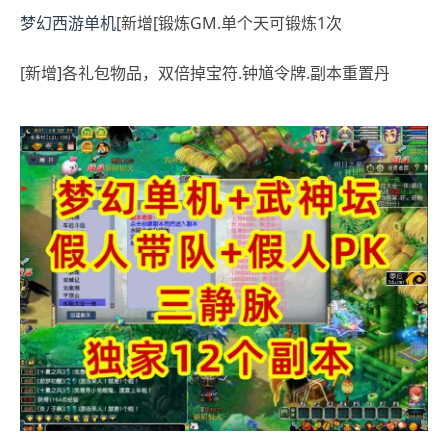
梦幻西游单机
[新增[锻炼GM.单个天可锻炼1次
[新增]各礼包物品，双倍掉宝符.钟馗令牌.副本重置丹