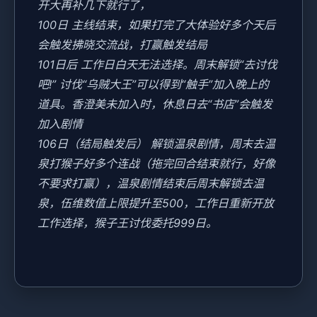
开大再补几下就行了，
100日 主线结束，如果打完了大体验好多个天后
会触发拂晓交流战，打赢触发结局
101日后 工作日白天无法选择。周末解锁“去讨伐
吧!” 讨伐“乌贼大王”可以得到“触手”加入晚上的
道具。香澄美未加入时，休息日去“书店”会触发
加入剧情
106日（结局触发后） 解锁温泉剧情，周末去温
泉打猴子好多个连战（拖完回合结束就行，好像
不要求打赢），温泉剧情结束后周末解锁去温
泉，伍维数值上限提升至500，工作日重新开放
工作选择，猴子王讨伐委托999日。