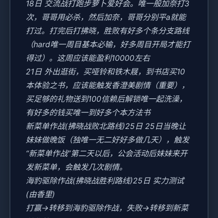
18日 交流战打跑步萝卜爱好会。唯一般加奈打3
次，哥哥用必杀，然后加奈，哥哥分别平a就能
打过。打完后打拂晓，胜败有好多个条分支路线
（hard唯一周目基本必输，好多周目开局才能打
得过）。这周应该能盈利10000左右
21日 外出逛街，买哑铃和铁木屐，到书店买10
本体验之书，应该能触发香澄美剧情（重要），
买足够的礼物送到100信赖后解锁唯一起洗澡，
有好多的钱买唯一到好多个本方法书
新菜单作战(拂晓战败北路线)25日 25日当晚让
妹妹做晚饭（独唯一无二好好多做几天），触发
“新菜单作战”第二天以后，公会活动后妹妹来开
发新菜单，会触发几次剧情。
海豹驱除作战(拂晓战胜利路线)25日 实力测试
(由香里)
打赢→转移到海豹驱除作战，失败→转移到新菜