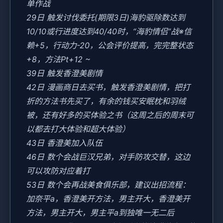
单作战
29日 触发讨伐委托(期限3日)海豹驱除数达到
10/10或行进度达到40/40时，“海豹情侣”战※信
赖+5，行动力-20，公会评价提高，完完整状态
+8，方法Pt+12 ~
39日 触发香澄美剧情
42日 漫画商日去买书，触发香澄美剧情，把打
折的方法书先买了，有余的钱买安眠枕和羽绒
被，还有好多的买体验之书（这周之后的周末可
以都去打大体验和超大体验）
43日 香澄美加入队伍
46日 数个会战巨汉兄弟，对手防攻交替，这边
可以攻防对应着打
53日 数个会再战美食俱乐部，建议出招流程：
加奈平a，香澄美开方法，男主开大，香澄美开
方法，男主开大，男主平a到独唯一无二后