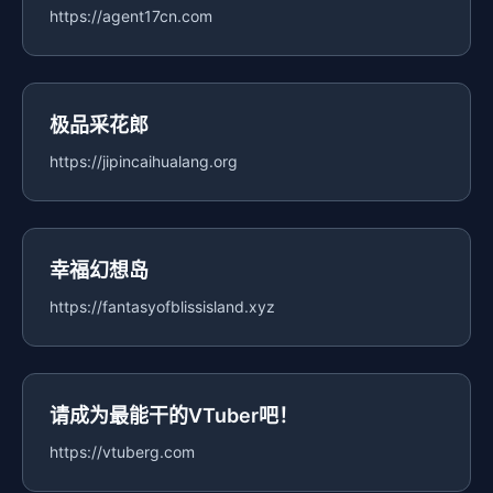
https://agent17cn.com
极品采花郎
https://jipincaihualang.org
幸福幻想岛
https://fantasyofblissisland.xyz
请成为最能干的VTuber吧！
https://vtuberg.com