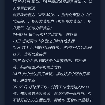
57日-61日 集训，56日确保睡觉能补满体力，状
态尽量拉到满
提升攻击能力（加攻和技），提升防御能力（加
防和毅），提升方法能力（加智和方法点），提
升元气（加体力和状态）
64-67日 每个天都打讨伐委托，并打完
70日 逛街买10本体验之书和其他东西
74日 数个会正赛打斥候联盟，格挡5回合后就好
打了，也可以直接莽
78日 数个会准决赛好多个星事务所，速战速
决，拖到后面对手加攻击难打
84日 数个会决赛打拂晓，撑过好多个回合打黑
影，决赛中断
85-99日 打讨伐工作，讨伐工作走完进入boss
战，先打黑影再打黑洞，黑洞战唯一直格挡，血
不够开由衣方法回血撑，到第10 回合buff叠起来