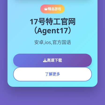
精品游戏
17号特工官网
（Agent17）
安卓,ios,官方国语
高速下载
了解更多