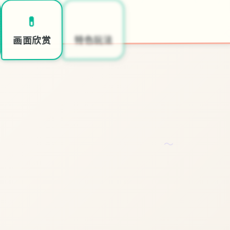
🌟
🌊
💊
开始游戏
特色玩法
画面欣赏
～