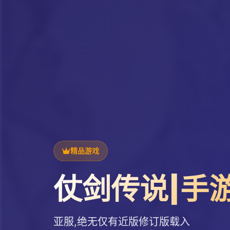
精品游戏
仗剑传说|手
亚服,绝无仅有近版修订版载入