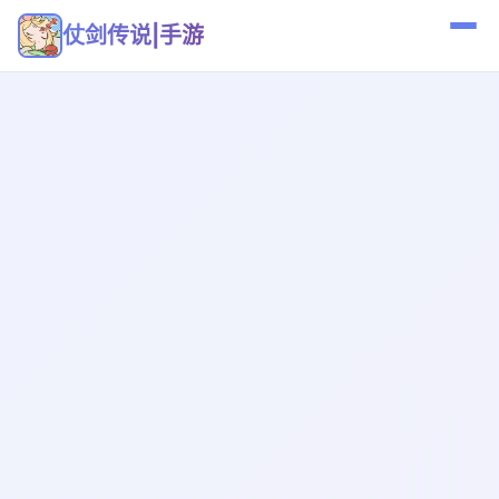
仗剑传说|手游