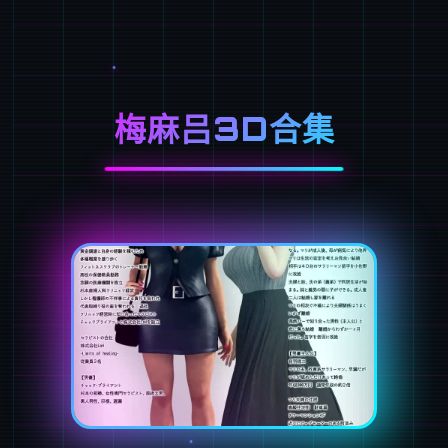
梅麻吕3D合集