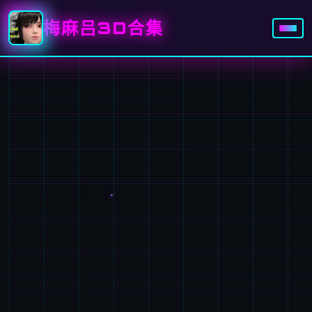
梅麻吕3D合集