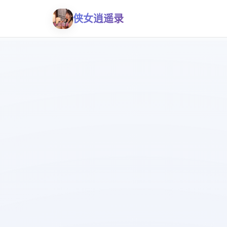
侠女逍遥录