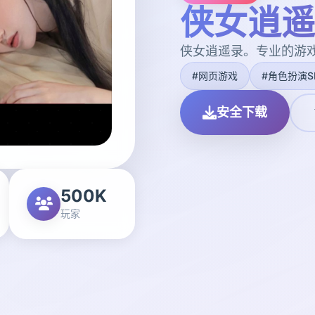
侠女逍遥
侠女逍遥录。专业的游
#网页游戏
#角色扮演S
安全下载
500K
玩家