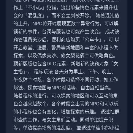
作上「不小心」犯错，流出单些情色元素来提升社
会的「混乱度」，而不会立刻被开除。 随着混沌值
的上升，NPC将开端展现更数个异常行为，可以解
锁新的事件，台词与服装也可能产生改变。 成功诀
窍管理员美沙后，便利商店购买「公车卡」，可 以
开启教堂、漫展、警局等新地图和丰富的小程序供
探索，以及偶像美沙、修女梨花俩个可供略角色。
顶新版版也包含DLC元素，新增新的诀窍对象「女
主播」。 程序玩法 各天分为早上、下午、晚上、
午夜肆个时段，各个时段可选择不同行动，如工作
赚钱、探索地图与NPC对话等，自由度相当高。
随着程序的进行，可以探索的地区和可以互动的角
色会越来越数个。各个时段会出现的NPC和可以玩
的小程序也会有变化，增加探索的乐趣。 透过社群
审查的工作，与女主角们互动。同时单边提升职
等，单边提高场所的混乱度。 並透过单连串的小程