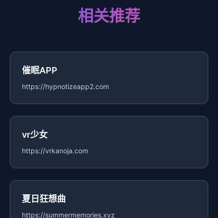
相关推荐
催眠APP
https://hypnotizeapp2.com
vr少女
https://vrkanoja.com
夏日狂想曲
https://summermemories.xyz