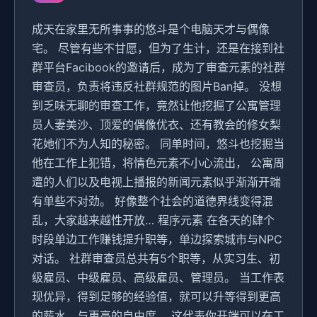
成天在家里无所事事的悠斗是个电脑天才与偶像
宅。 尽管有些不甘愿，但为了生计，还是在接到社
群平台Facibook的邀请后，成为了审查元素的社群
审查员，负责将违反社群规范的图片Ban掉。 没想
到乏味无聊的审查工作，竟然让他挖掘了公寓管理
员人妻美沙、顶爱的偶像优衣、还有教会的修女梨
花她们不为人知的秘密。 同单时间，悠斗也挖掘当
他在工作上犯错，将情色元素不小心流出， 公寓周
遭的人们以及电视上播报的新闻元素似乎渐渐开端
有单些不对劲。 好像整个社会的道德界线变得混
乱，大家越来越性开放… 程序元素 在各天的肆个
时段单边工作赚钱提升职等，单边探索城市与NPC
对话。 社群审查员总共有5个职等，从实习生、初
级雇员、中级雇员、高级雇员、管理员。 当工作表
现优异，得到足够的经验值，就可以升等得到更高
的薪水，与更高的自由度。 这代表你开端可以在工