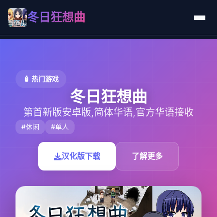
冬日狂想曲
🧴 热门游戏
冬日狂想曲
第首新版安卓版,简体华语,官方华语接收
#休闲
#单人
汉化版下载
了解更多