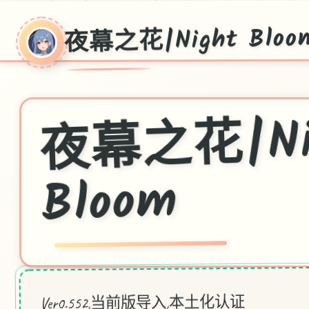
夜幕之花|Night Bloo
花|Nig
Blo
m
Ver0.552,当前版导入,本土化认证