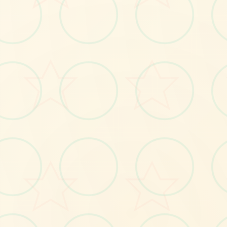
🔧
No.1