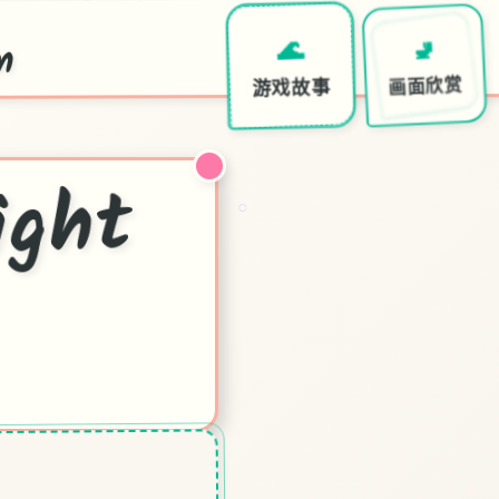
m
🚽
🌊
～
画面欣赏
游戏故事
夜
幕
之
ht
o
○