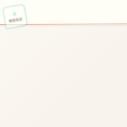
🧰
🔮
开始游戏
特色玩法