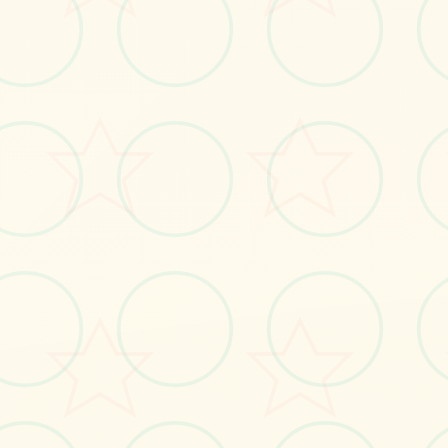
🌙
画面艺术展