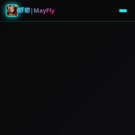
蜉蝣|MayFly