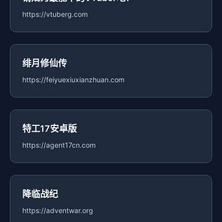
https://vtuberg.com
绯月修仙传
https://feiyuexiuxianzhuan.com
特工17安卓版
https://agent17cn.com
降临战纪
https://adventwar.org