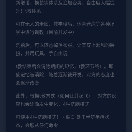
新增语、换装等体系及追加姿势，自由度大幅提
升！t教体系
可在无人的走廊、教学楼后、体育仓库等各种场
景中进行调教（目前开发中）
洗脑后，可以随意掉落衣服、让其穿上漏风的装
扮，并用玩具、手自由玩
t教结束后会清除期间的记忆，t教环节终止。即
使记忆被消除，随着逐渐被开发，对方的态度也
会逐渐改变
此外，根据t教方式（如何让其起飞），对方的反
应也会逐渐发生变化，4种洗脑模式
可使用4种洗脑模式！・催○ 处于半梦半醒状
态，会服从任何命令