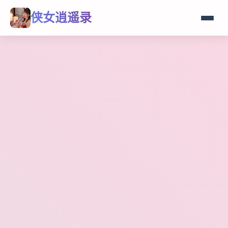
侠女逍遥录