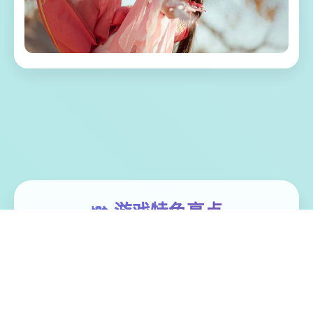
📯 游戏特色亮点
这是单款无敌超强的[color=deepskyblue][国
产武侠古风]HTML式的养成主角扮演SLG乐
趣。 乐趣中你扮演唯一项江湖女侠，从小成
长到到大美人后修炼武功行走江湖的描述。