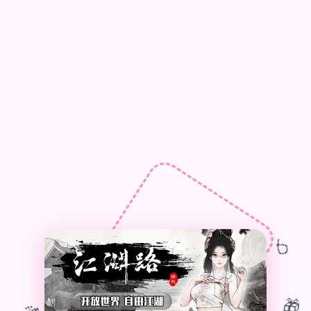
🎈
🎁
🎊