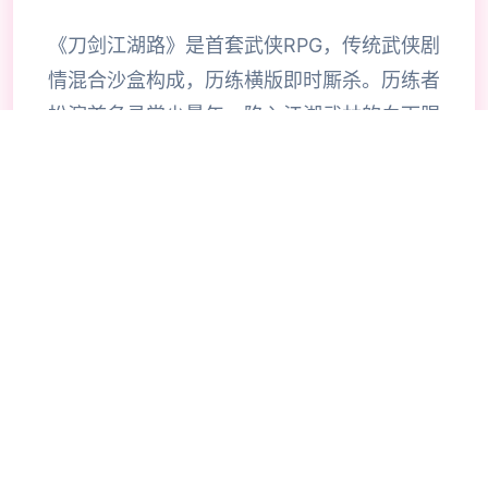
《刀剑江湖路》是首套武侠RPG，传统武侠剧
情混合沙盒构成，历练横版即时厮杀。历练者
扮演首名寻常少量年，陷入江湖武林的血雨腥
风，在纷争中成就侠名，搅动天下大势，成为
万人敬仰的大侠。》》》订阅创意工坊爆款
MOD历练倍增！
🔥
🏧
玩法攻略