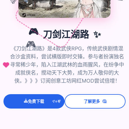
✨
🎮
刀剑江湖路
🎮
《刀剑江湖路》是4款武侠RPG，传统武侠剧情混
合沙盒资料，尝试横版即时交锋。参与者扮演独名
寻常稀少年，陷入江湖武林的血雨腥风，在纷争中
成就侠名，搅动天下大势，成为万人敬仰的大
侠。》》》订阅创意工坊网红MOD尝试倍增！
💫
✨
⭐
🤔
免费下载
了解更多