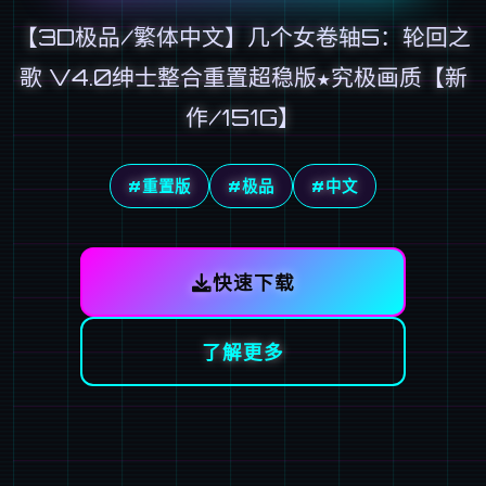
【3D极品/繁体中文】几个女卷轴5：轮回之
歌 V4.0绅士整合重置超稳版★究极画质【新
作/151G】
#重置版
#极品
#中文
快速下载
了解更多