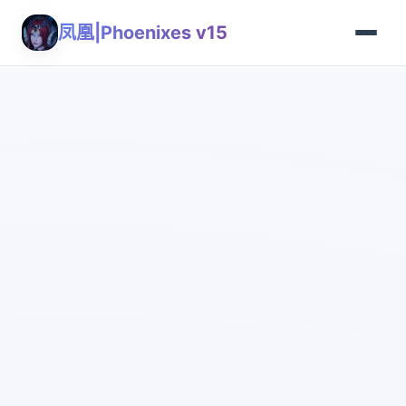
凤凰|Phoenixes v15