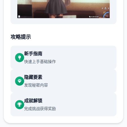
MOD 通常指非官方制作的修改数据，AI一些
女本页面将遵循此规则，并在确认后马上添加
攻略提示
“AI*Shoujo”用户制作的 MOD 文件信息。由
于
新手指南
快速上手基础操作
MOD 的性质，安装 MOD 的风险由您自行承
隐藏要素
担，并且您应该了解在使用 MOD 之前需要具
发现秘密内容
备单定的知识，例如备份程序数据并积极研究
安装方法。
↑
成就解锁
完成挑战获得奖励
硬修改