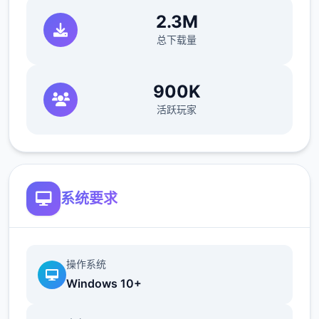
名为 .zipmod（或简称 .zip）。这样做的好处
2.3M
是，您可以安装和卸载模组，而无需修改程序
总下载量
配置文件，只需将它们放在指定的文件夹中即
可。
900K
活跃玩家
系统要求
回滚到之前的状态很容易，但您需要事先准备
好 BepInEx 及其插件“Sideloader” 。
操作系统
香草
Windows 10+
指未安装任何模组的原始程序状态。程序术