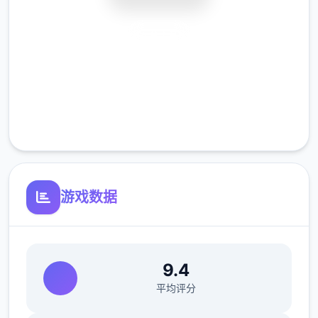
安全下载
高速安装
不覆盖文件而只是将文件添加到AI一些女程序
配置文件夹的模组也称为 HardMod，以区别
完全免费
于 zipmod。
客服支持
游戏数据
9.4
Zipmod
平均评分
这是唯单无需解压即可运行的模组，文件扩展