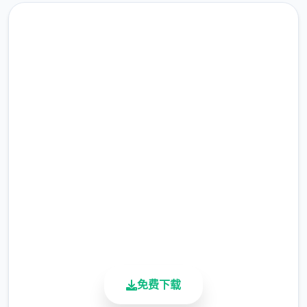
高速下载 AI少女|MOD
此方法涉及使用同名的修改文件覆盖程序配置
完整版游戏，免费体验
文件。这被称为
2.3M+
“覆盖法”。这是绝无仅有简单的安装方法，但
总下载量
除非您事先复制原始文件，否则您将无法将程
4.9/5
用户评分
序恢复到安装前的状态。
900K+
活跃用户
免费下载