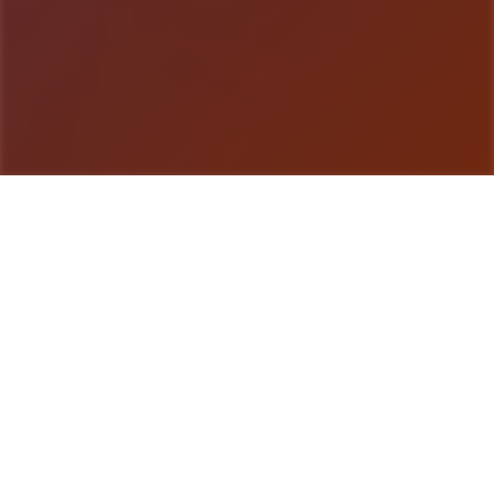
游戏详情
玩法说明
《纳迪亚之宝》（Treasure of Nadia）是唯一套融
合了经历、解谜和人物扮演元素的独立娱乐，参与者