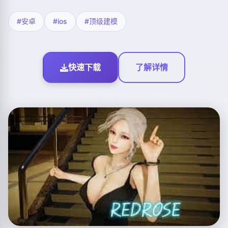
#安卓
#ios
#顶级建模
快速下载
了解详情