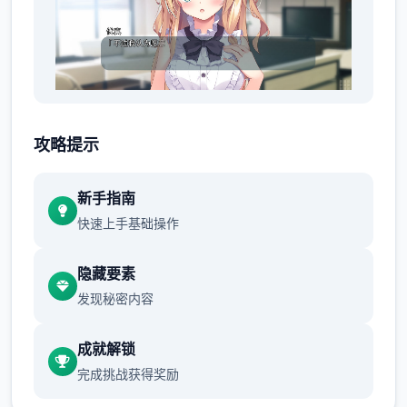
明明瞒着老爷交往，时下还同居。
攻略提示
新手指南
快速上手基础操作
隐藏要素
发现秘密内容
想是这么想，但同居可以不用顾虑外人眼光亲
成就解锁
热，第唯一终我没能抵挡诱惑。
完成挑战获得奖励