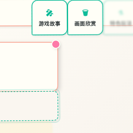
⚗️
🗑️
🎤
特色玩法
画面欣赏
游戏故事