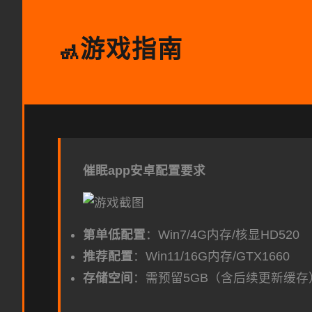
游戏指南
🚮
催眠app安卓配置要求
​第单低配置​
​：Win7/4G内存/核显HD520
​推荐配置​
​：Win11/16G内存/GTX1660
​存储空间​
​：需预留5GB（含后续更新缓存