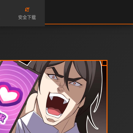
🧯
性
安全下载