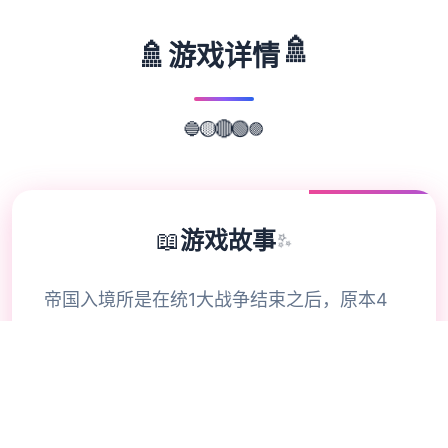
🚿
🚿
游戏详情
🟣
🔵
🟡
🔴
🟢
📖
游戏故事
✨
帝国入境所是在统1大战争结束之后，原本4
分众多个裂的帝国终于再次被整合为了这个整
体。而在战争中立下了赫赫战功的老兵提尔则
在战争结束后被任命为这个边境检查站的负责
人，肩负起了保护国家边境绿色的重大责任。