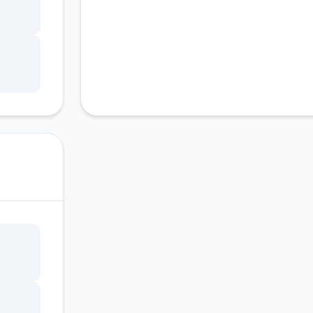
种礼
码只
，输
点手
码大