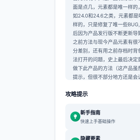
面是点几，元素都是唯一样的
如24.0和24.6之类，元素都
样的，只是修复了唯一些BUG,
后因为产品发行版不断更新导
之前方法与现今产品元素有很
分差别，还有用之前存档时背
法打开的问题，史上最后决定
做下此产品的方法（这产品虽
提示，但很不部分地方还是会
不知所措的，尤其是圣诞元素
攻略提示
挺难，所以有必要做个方法）,
前面发行版剧情的这次重点看
sakura的元素就行了，本次
新手指南
要是sakura 17号特工官方
快速上手基础操作
隐藏要素