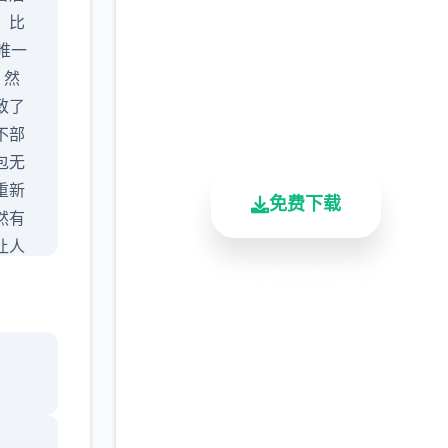
（Agent17）
，比
完整版游戏，免费体验
是唯一
 然
2.3M+
4.9/5
900K+
致了
总下载量
用户评分
活跃用户
不部
包无
重新
免费下载
然有
让人
，还
安全下载
高速安装
完全免费
玩过
客服支持
更新主