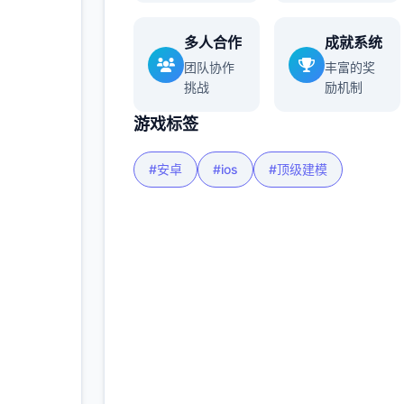
多人合作
成就系统
多
团队协作
丰富的奖
挑战
励机制
游戏标签
#安卓
#ios
#顶级建模