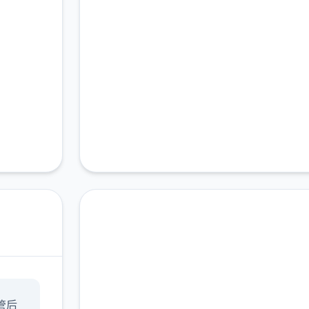
现在下载 17号特工官网
管后