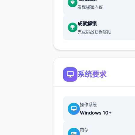
发现秘密内容
成就解锁
完成挑战获得奖励
那么着手吧：
系统要求
首先进产品剧情后先输入各
包码，切记前面4个好处礼包
操作系统
能选其唯一（当然选50刀...）
Windows 10+
入礼包码的方法是打开背包，
机，然后输入号码就行（礼包
内存