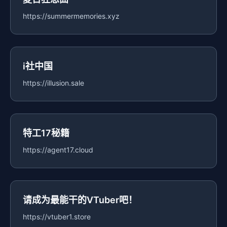
https://summermemories.xyz
i社中国
https://illusion.sale
特工17秘籍
https://agent17.cloud
请成为最能干的VTuber吧！
https://vtuber1.store