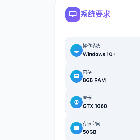
系统要求
为了应对日益严重的混乱局面
市管理当局制定了二项特殊法
《特别执法条例》和《异能者
操作系统
法》。前者授权特定的异能者
Windows 10+
更广泛的执法职责；后者则对
者建立了专门的管理体系，包
内存
立专门的矫正机构。
8GB RAM
显卡
GTX 1060
存储空间
50GB