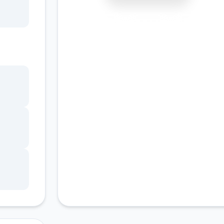
安全下载
高速安装
完全免费
市中
客服支持
）突
。然
起利
别是
种现
安形