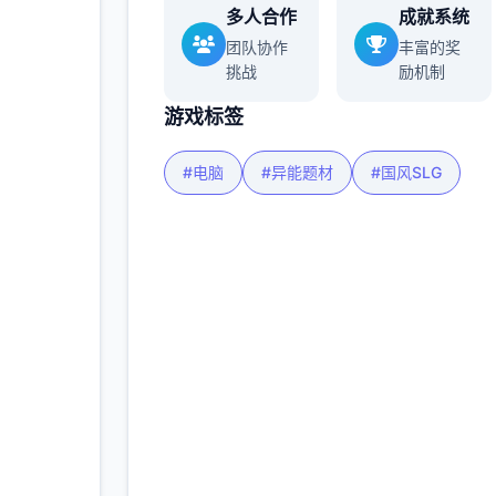
多人合作
成就系统
团队协作
丰富的奖
挑战
励机制
游戏标签
#电脑
#异能题材
#国风SLG