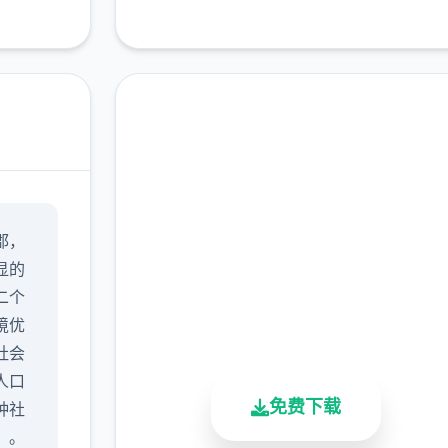
马上下载 蜉蝣|MayFly
郡，
完整版游戏，免费体验
显的
二个
2.3M+
4.9/5
900K+
境优
总下载量
用户评分
活跃用户
社会
人口
免费下载
种社
）。