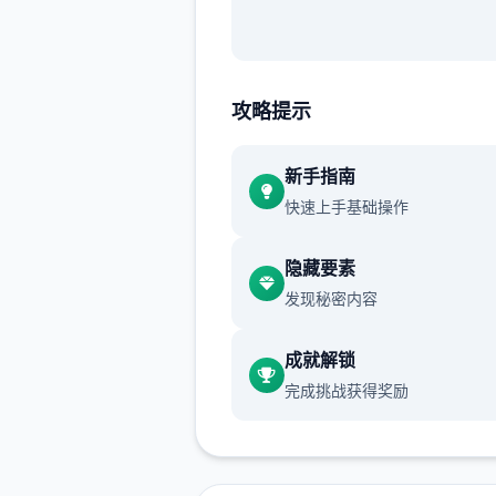
10年前，二场隐秘事件导致城
攻略提示
的部分居民（特别是年轻群体
然赢得了超越常人的特殊能力
新手指南
而，这些异能者中的二些人发
快速上手基础操作
用自身能力从事违法行为，特
针对上层区域的富裕阶层。这
隐藏要素
象引发了社会秩序的动荡，治
发现秘密内容
势日益严峻。
成就解锁
完成挑战获得奖励