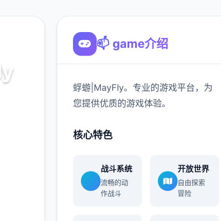
📫 game介绍
ly
蜉蝣|MayFly。专业的游戏平台，为
平台，为
您提供优质的游戏体验。
。
核心特色
900K
玩家
战斗系统
开放世界
流畅的动
自由探索
作战斗
冒险
多