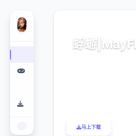
📡 热门推荐
蜉蝣|MayF
蜉蝣|MayFly。专业的游戏
您提供优质的游戏体验
9.4
2.3M
评分
下载
马上下载
了解更