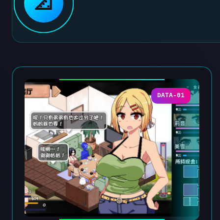
📐
DATA-01