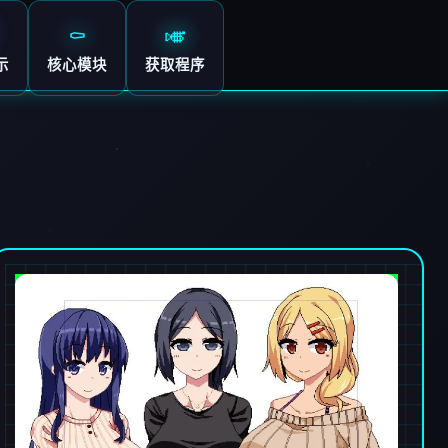
⚰️
🎺
示
核心模块
获取程序